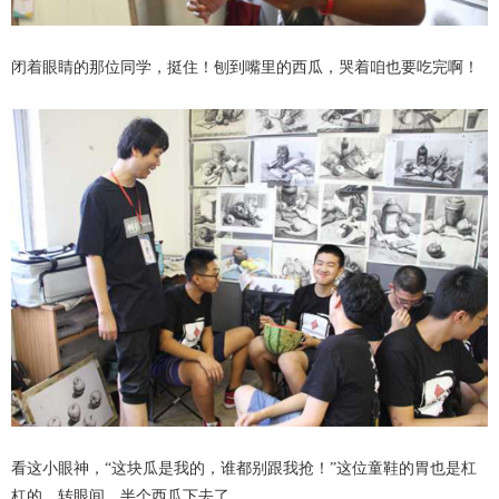
闭着眼睛的那位同学，挺住！刨到嘴里的西瓜，哭着咱也要吃完啊！
看这小眼神，“这块瓜是我的，谁都别跟我抢！”这位童鞋的胃也是杠
杠的，转眼间，半个西瓜下去了。