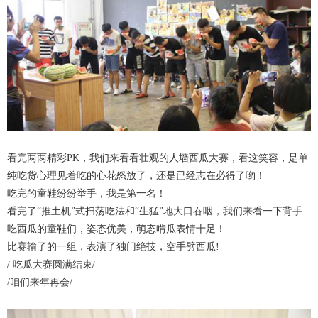
看完两两精彩PK，我们来看看壮观的人墙西瓜大赛，看这笑容，是单
纯吃货心理见着吃的心花怒放了，还是已经志在必得了哟！
吃完的童鞋纷纷举手，我是第一名！
看完了“推土机”式扫荡吃法和“生猛”地大口吞咽，我们来看一下背手
吃西瓜的童鞋们，姿态优美，萌态啃瓜表情十足！
比赛输了的一组，表演了独门绝技，空手劈西瓜!
/ 吃瓜大赛圆满结束/
/咱们来年再会/