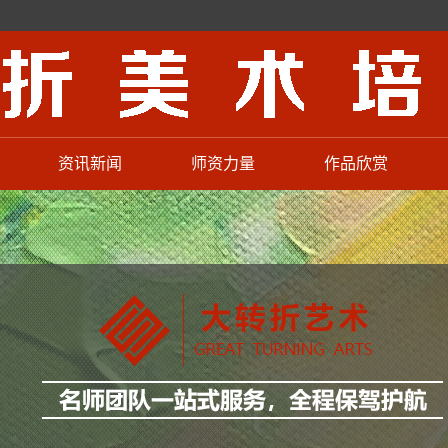
资讯新闻
师资力量
作品欣赏
学校动态
联考高分顾问教授
名师作品
学校新闻
艺考师资力量
老师作品
通知公告
少儿美术老师
新生作品
校园活动
招聘信息
训