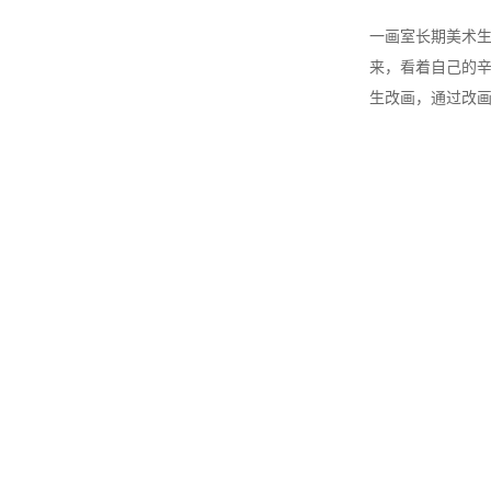
一画室长期美术
来，看着自己的
生改画，通过改