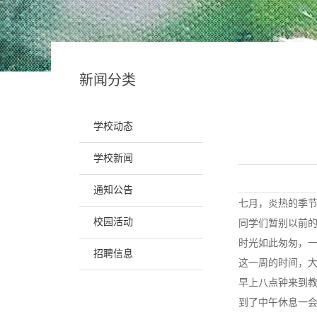
烟台美术高
烟台艺术培
烟台艺考培
新闻分类
烟台艺考
学校动态
学校新闻
通知公告
七月，炎热的季
校园活动
同学们暂别以前
时光如此匆匆，
招聘信息
这一周的时间，
早上八点钟来到教
到了中午休息一