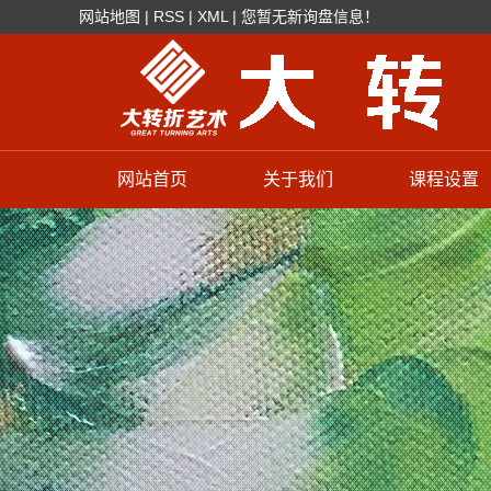
网站地图
|
RSS
|
XML
|
您暂无新询盘信息！
网站首页
关于我们
课程设置
学校简介
色彩培训
辉煌成绩
素描培训
教学特色
油画培训
速写培训
摄影培训
模特培训
少儿美术培