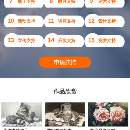
7
8
9
线上支持
教具支持
运营支持
10
11
12
活动支持
讲座支持
设计支持
13
14
15
宣传支持
升级支持
竞赛支持
作品欣赏