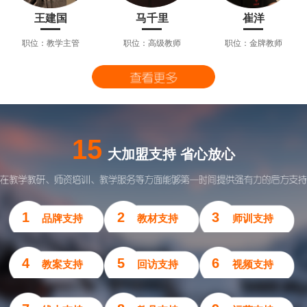
王建国
马千里
崔洋
职位：教学主管
职位：高级教师
职位：金牌教师
15
大加盟支持 省心放心
1
2
3
品牌支持
教材支持
师训支持
4
5
6
教案支持
回访支持
视频支持