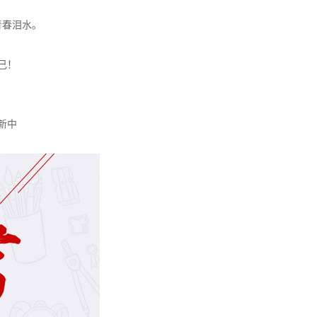
，
青春泪水。
己！
，
！
新中