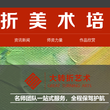
资讯新闻
师资力量
作品欣赏
学校动态
联考高分顾问教授
名师作品
学校新闻
艺考师资力量
老师作品
通知公告
少儿美术老师
新生作品
校园活动
招聘信息
训