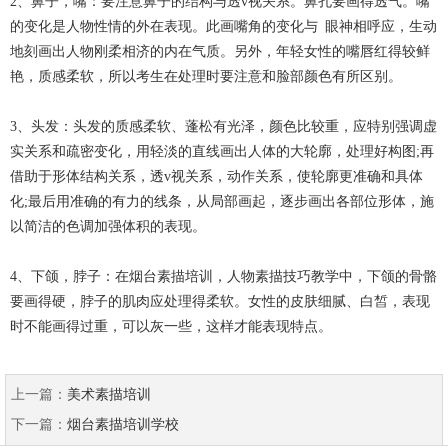
2、鼻子，嘴：要注意鼻子的结构与透v视关系。鼻孔要画得透气。嘴
的变化是人物性情的外在表现。此画嘴角的变化与 眼神相呼应，生动
地刻画出人物刚柔相济的内在气质。另外，年轻女性的嘴唇红得较鲜
艳，质感柔软，所以考生在处理时要注意和脸部颜色有所区别。
3、头发：头发的质感柔软、蓬松有光泽，颜色比较重，应特别强调虚
实关系和疏密变化，用轻淡的直线画出人体的大轮廓，处理好构图;再
借助于形体结构关系，透v视关系，动作关系，使轮廓更准确和具体
化;最后用准确的有力的线条，从局部画起，逐步画出各部位形体，施
以简洁的色调加强体积的表现。
4、下颌，脖子：在烟台素描培训，人物素描技巧教学中，下颌的骨骼
要画得硬，脖子的肌肉应处理得柔软。女性的皮肤细腻、白皙，表现
时不能画得过重，可以灰一些，这样才能表现特点。
上一篇：
美术素描培训
下一篇：
烟台素描培训学校