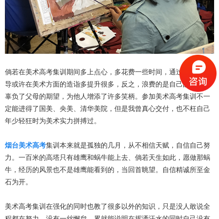
倘若在美术高考集训期间多上点心，多花费一些时间，通过老师的指
导或许在美术方面的造诣多提升很多，反之，浪费的是自己的时间，
辜负了父母的期望，为他人增添了许多笑柄。参加美术高考集训不一
定能进得了国美、央美、清华美院，但是我曾真心交付，也不枉自己
年少轻狂时为美术实力拼搏过。
烟台美术高考
集训本来就是孤独的几月，从不相信天赋，自信自己努
力。一百米的高塔只有雄鹰和蜗牛能上去、倘若天生如此，愿做那蜗
牛，经历的风景也不是雄鹰能看到的，当回首眺望。自信精诚所至金
石为开。
美术高考集训在强化的同时也教了很多以外的知识，只是没人敢说全
程都在努力，没有一丝懈怠。累就能说明在挥洒汗水的同时自己没有